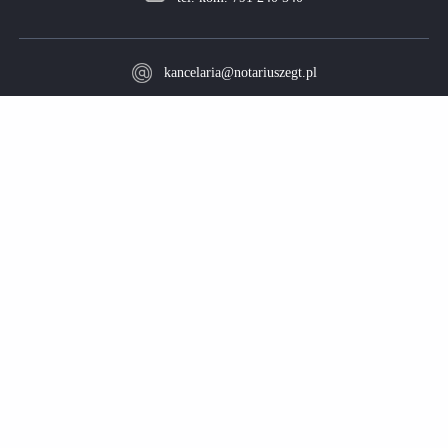
kancelaria@notariuszegt.pl
Używamy na naszej stronie plików cookies w celu zapewnienie prawidłowego
Kancelaria: ul. Wschowska 8 (I piętro)
działania serwisu oraz prowadzenia danych statystycznych. Dalsze korzystanie z tej
strony oznacza akceptację cookies. Więcej informacji znajdziesz w naszej
polityce
Parking: ul. Wschowska 10
prywatności.
01-239 Warszawa
LINKI:
Czynności Notarialne