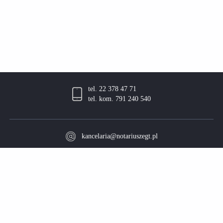
tel. 22 378 47 71
tel. kom. 791 240 540
kancelaria@notariuszegt.pl
Używamy na naszej stronie plików cookies w celu zapewnienie prawidłowego
Kancelaria: ul. Wschowska 8 (I piętro)
działania serwisu oraz prowadzenia danych statystycznych. Dalsze korzystanie z tej
strony oznacza akceptację cookies. Więcej informacji znajdziesz w naszej
polityce
Parking: ul. Wschowska 10
prywatności.
01-239 Warszawa